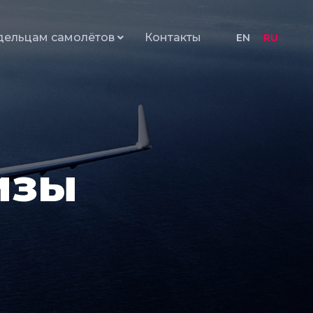
дельцам самолётов
Контакты
EN
RU
изы