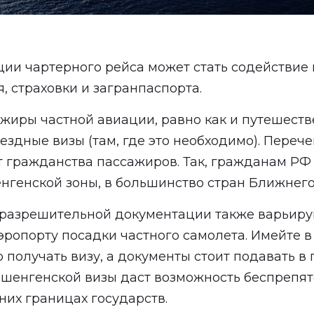
ции чартерного рейса может стать содействи
, страховки и загранпаспорта.
жиры частной авиации, равно как и путешест
здные визы (там, где это необходимо). Перече
т гражданства пассажиров. Так, гражданам РФ
нгенской зоны, в большинство стран Ближнего
разрешительной документации также варьируют
ропорту посадки частного самолета. Имейте в 
олучать визу, а документы стоит подавать в 
 шенгенской визы даст возможность беспрепя
них границах государств.